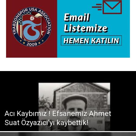
Acı Kaybımız ! Efsanemiz Ahmet
Suat Özyazıcı’yı kaybettik!