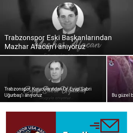
Trabzonspor Eski Başkanlarından
Mazhar Afacan’ı anıyoruz
Trabzonspor Kurucularından Dr. Eyüp Sabri
Uğurbaş’ı anıyoruz
Bu güzel 