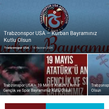
Trabzonspor USA – Kurban Bayramınız
Kutlu Olsun
Trabzonspor USA
-
16 Haziran 2024
Trabzonspor USA – 19 Mayıs Atatürk’ü Anma
Trabzonsp
Gençlik ve Spor Bayramımız Kutlu Olsun
Olsun