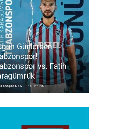
ugün Günlerden
abzonspor!
abzonspor vs. Fatih
aragümrük
bzonspor USA
-
15 Nisan 2022