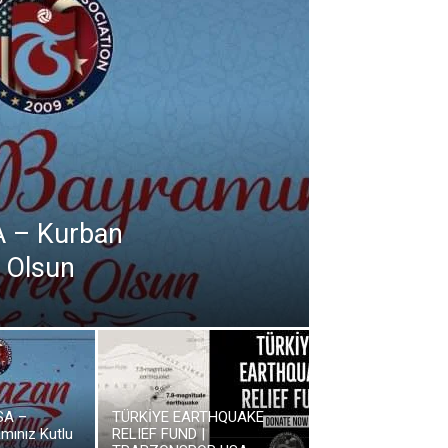
A – Kurban
 Olsun
SA –
TÜRKİYE EARTHQUAKE
mınız Kutlu
RELIEF FUND |