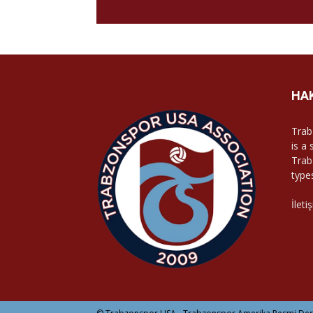
HA
Trab
is a
Trab
type
İleti