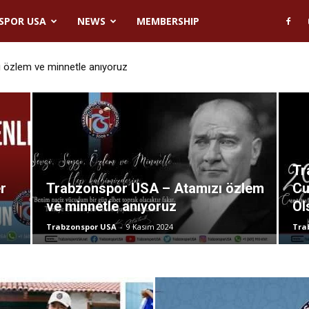
SPOR USA
NEWS
MEMBERSHIP
lem ve minnetle anıyoruz
 Cumhuriyet Bayramımız Kutlu Olsun
Tr
r
Trabzonspor USA – Atamızı özlem
Cu
ve minnetle anıyoruz
Ol
Trabzonspor USA
-
9 Kasım 2024
Tra