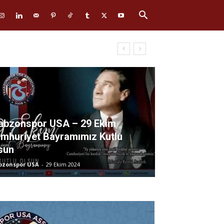
abzonspor USA – 29 Ekim
mhuriyet Bayramımız Kutlu
sun
bzonspor USA
-
29 Ekim 2024