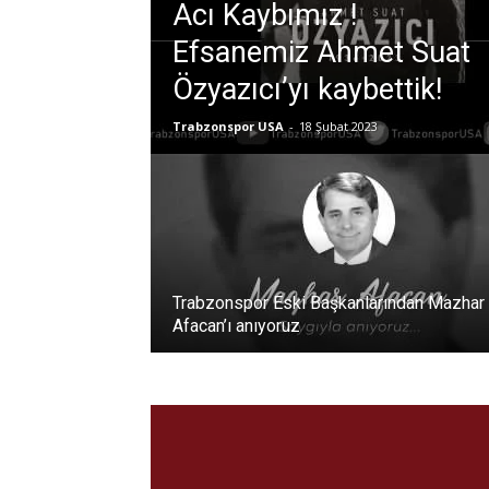
Acı Kaybımız !
Efsanemiz Ahmet Suat
Özyazıcı’yı kaybettik!
Trabzonspor USA
-
18 Şubat 2023
Trabzonspor Eski Başkanlarından Mazhar
Afacan’ı anıyoruz