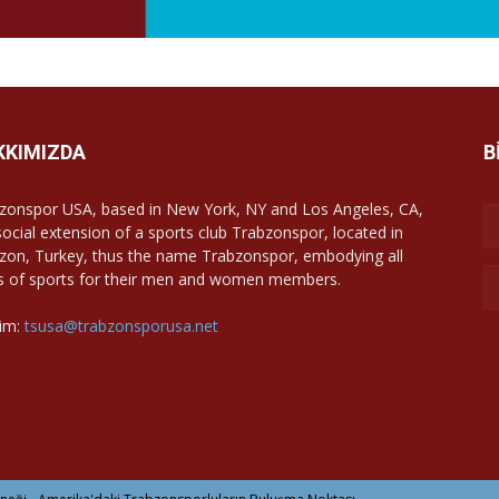
KKIMIZDA
B
zonspor USA, based in New York, NY and Los Angeles, CA,
 social extension of a sports club Trabzonspor, located in
zon, Turkey, thus the name Trabzonspor, embodying all
s of sports for their men and women members.
şim:
tsusa@trabzonsporusa.net