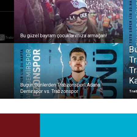
Bu güzel bayram çocuklarımıza armağan!
B
Tr
Tr
K
Bugün Günlerden Trabzonspor! Adana
Demirspor vs. Trabzonspor
Tra