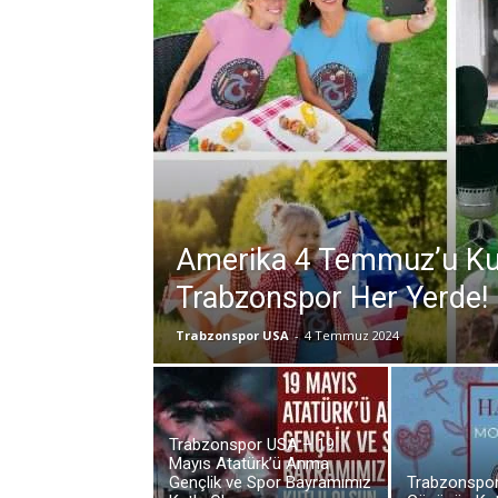
Amerika 4 Temmuz’u Kut
Trabzonspor Her Yerde!
Trabzonspor USA
-
4 Temmuz 2024
Trabzonspor USA – 19
Mayıs Atatürk’ü Anma
Gençlik ve Spor Bayramımız
Trabzonspor