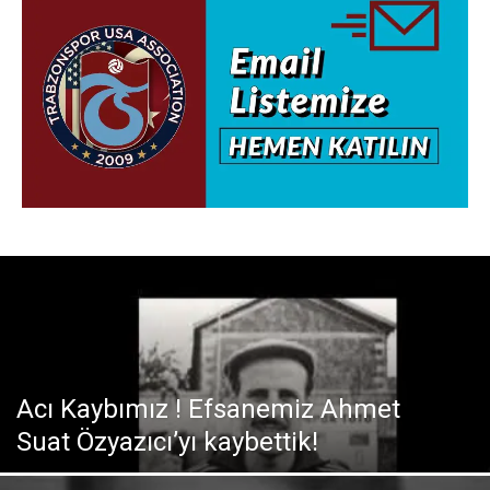
Acı Kaybımız ! Efsanemiz Ahmet
Suat Özyazıcı’yı kaybettik!