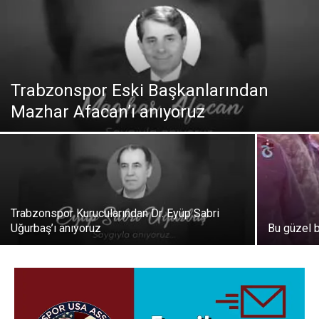
Trabzonspor Eski Başkanlarından
Mazhar Afacan’ı anıyoruz
Trabzonspor Kurucularından Dr. Eyüp Sabri
Uğurbaş’ı anıyoruz
Bu güzel 