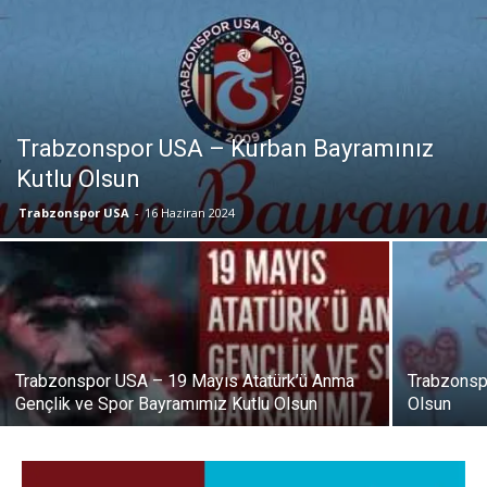
Trabzonspor USA – Kurban Bayramınız
Kutlu Olsun
Trabzonspor USA
-
16 Haziran 2024
Trabzonspor USA – 19 Mayıs Atatürk’ü Anma
Trabzonsp
Gençlik ve Spor Bayramımız Kutlu Olsun
Olsun