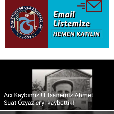
Acı Kaybımız ! Efsanemiz Ahmet
Suat Özyazıcı’yı kaybettik!