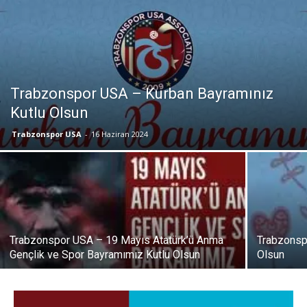
Trabzonspor USA – Kurban Bayramınız
Kutlu Olsun
Trabzonspor USA
-
16 Haziran 2024
Trabzonspor USA – 19 Mayıs Atatürk’ü Anma
Trabzonsp
Gençlik ve Spor Bayramımız Kutlu Olsun
Olsun