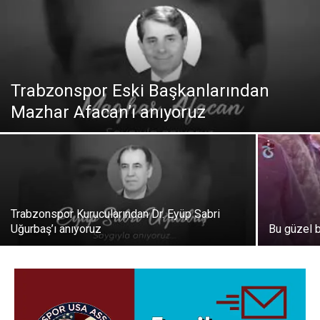
Trabzonspor Eski Başkanlarından
Mazhar Afacan’ı anıyoruz
Trabzonspor Kurucularından Dr. Eyüp Sabri
Uğurbaş’ı anıyoruz
Bu güzel 