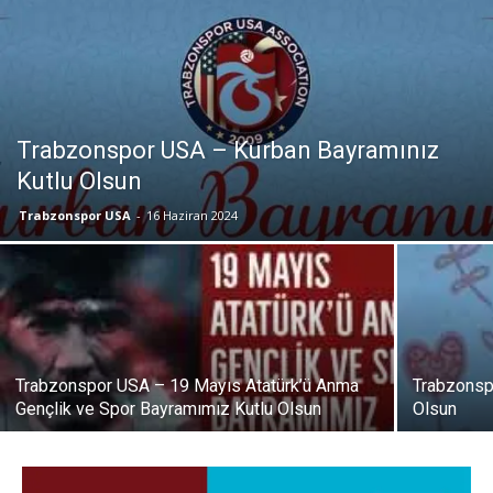
Trabzonspor USA – Kurban Bayramınız
Kutlu Olsun
Trabzonspor USA
-
16 Haziran 2024
Trabzonspor USA – 19 Mayıs Atatürk’ü Anma
Trabzonsp
Gençlik ve Spor Bayramımız Kutlu Olsun
Olsun