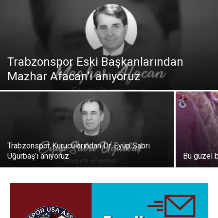
Trabzonspor Eski Başkanlarından
Mazhar Afacan’ı anıyoruz
Trabzonspor Kurucularından Dr. Eyüp Sabri
Uğurbaş’ı anıyoruz
Bu güzel 