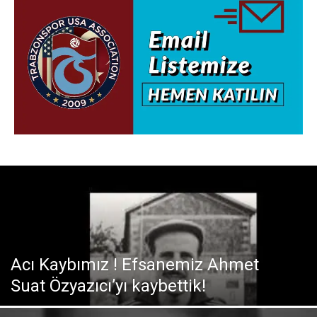
Acı Kaybımız ! Efsanemiz Ahmet
Suat Özyazıcı’yı kaybettik!