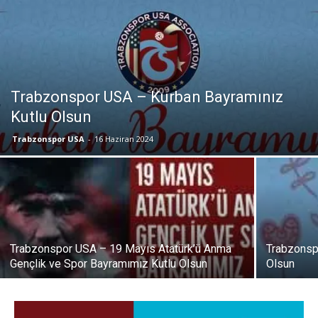
Trabzonspor USA – Kurban Bayramınız
Kutlu Olsun
Trabzonspor USA
-
16 Haziran 2024
Trabzonspor USA – 19 Mayıs Atatürk’ü Anma
Trabzonsp
Gençlik ve Spor Bayramımız Kutlu Olsun
Olsun