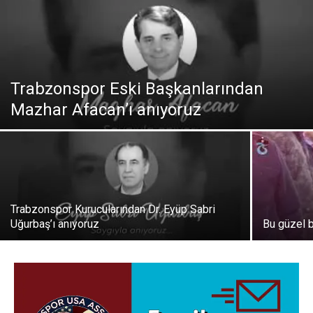
Trabzonspor Eski Başkanlarından
Mazhar Afacan’ı anıyoruz
Trabzonspor Kurucularından Dr. Eyüp Sabri
Uğurbaş’ı anıyoruz
Bu güzel 