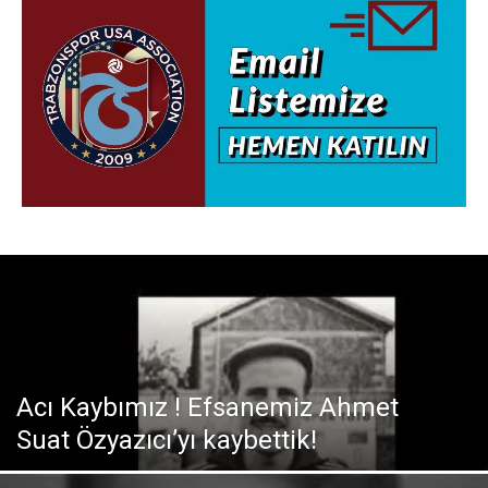
Acı Kaybımız ! Efsanemiz Ahmet
Suat Özyazıcı’yı kaybettik!