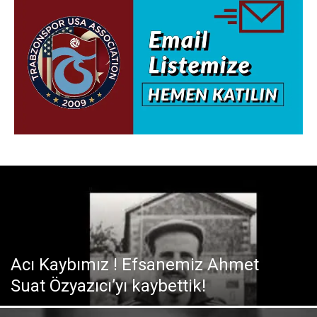
Acı Kaybımız ! Efsanemiz Ahmet
Suat Özyazıcı’yı kaybettik!