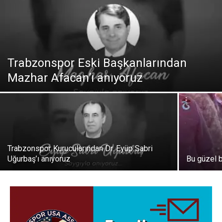
Trabzonspor Eski Başkanlarından
Mazhar Afacan’ı anıyoruz
Trabzonspor Kurucularından Dr. Eyüp Sabri
Uğurbaş’ı anıyoruz
Bu güzel 