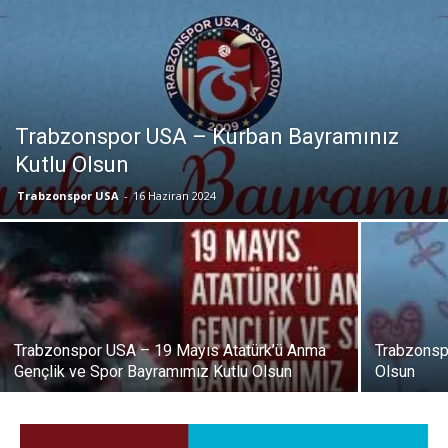
Trabzonspor USA – Kurban Bayramınız
Kutlu Olsun
Trabzonspor USA
-
16 Haziran 2024
Trabzonspor USA – 19 Mayıs Atatürk’ü Anma
Trabzonsp
Gençlik ve Spor Bayramımız Kutlu Olsun
Olsun