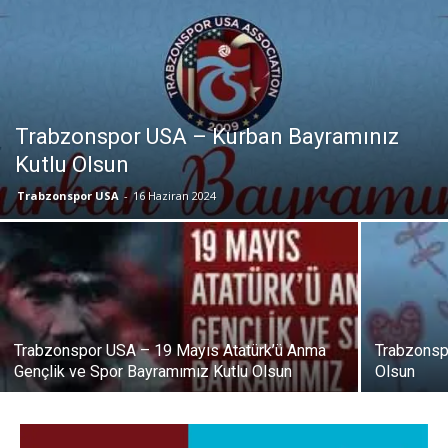
Trabzonspor USA – Kurban Bayramınız
Kutlu Olsun
Trabzonspor USA
-
16 Haziran 2024
Trabzonspor USA – 19 Mayıs Atatürk’ü Anma
Trabzonsp
Gençlik ve Spor Bayramımız Kutlu Olsun
Olsun