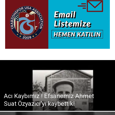
Acı Kaybımız ! Efsanemiz Ahmet
Suat Özyazıcı’yı kaybettik!