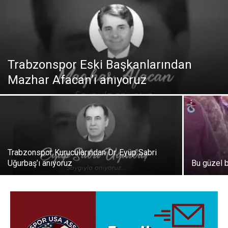
Trabzonspor Eski Başkanlarından
Mazhar Afacan’ı anıyoruz
Trabzonspor Kurucularından Dr. Eyüp Sabri
Uğurbaş’ı anıyoruz
Bu güzel 