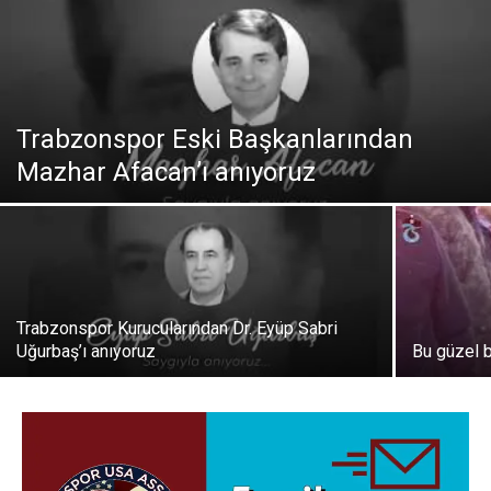
Trabzonspor Eski Başkanlarından
Mazhar Afacan’ı anıyoruz
Trabzonspor Kurucularından Dr. Eyüp Sabri
Uğurbaş’ı anıyoruz
Bu güzel 