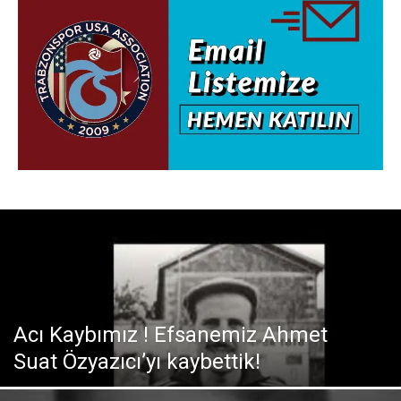
Acı Kaybımız ! Efsanemiz Ahmet
Suat Özyazıcı’yı kaybettik!