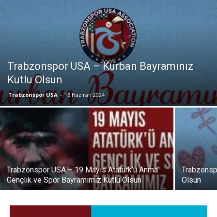
Trabzonspor USA – Kurban Bayramınız
Kutlu Olsun
Trabzonspor USA
-
16 Haziran 2024
Trabzonspor USA – 19 Mayıs Atatürk’ü Anma
Trabzonsp
Gençlik ve Spor Bayramımız Kutlu Olsun
Olsun