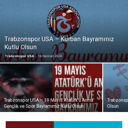
Trabzonspor USA – Kurban Bayramınız
Kutlu Olsun
Trabzonspor USA
-
16 Haziran 2024
Trabzonspor USA – 19 Mayıs Atatürk’ü Anma
Trabzonsp
Gençlik ve Spor Bayramımız Kutlu Olsun
Olsun