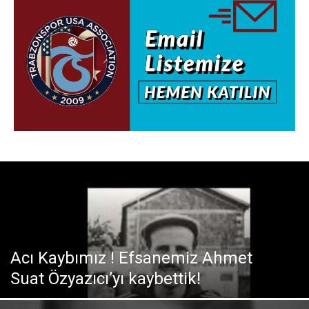
Acı Kaybımız ! Efsanemiz Ahmet
Suat Özyazıcı’yı kaybettik!