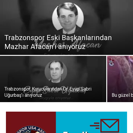
Trabzonspor Eski Başkanlarından
Mazhar Afacan’ı anıyoruz
Trabzonspor Kurucularından Dr. Eyüp Sabri
Uğurbaş’ı anıyoruz
Bu güzel 