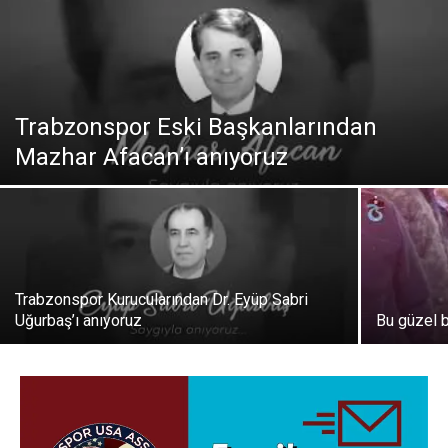
Trabzonspor Eski Başkanlarından
Mazhar Afacan’ı anıyoruz
Trabzonspor Kurucularından Dr. Eyüp Sabri
Uğurbaş’ı anıyoruz
Bu güzel 