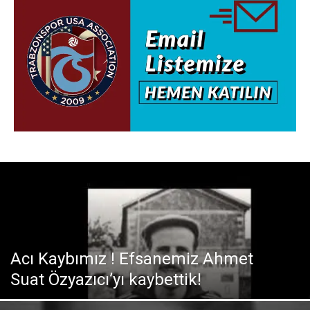
Acı Kaybımız ! Efsanemiz Ahmet
Suat Özyazıcı’yı kaybettik!