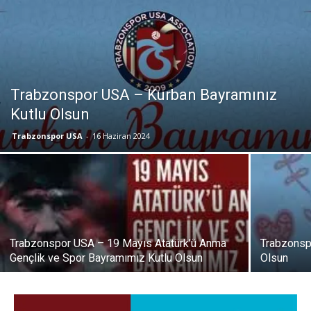
Trabzonspor USA – Kurban Bayramınız
Kutlu Olsun
Trabzonspor USA
-
16 Haziran 2024
Trabzonspor USA – 19 Mayıs Atatürk’ü Anma
Trabzonsp
Gençlik ve Spor Bayramımız Kutlu Olsun
Olsun