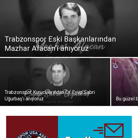
Trabzonspor Eski Başkanlarından
Mazhar Afacan’ı anıyoruz
Trabzonspor Kurucularından Dr. Eyüp Sabri
Uğurbaş’ı anıyoruz
Bu güzel 