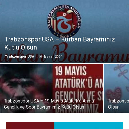
Trabzonspor USA – Kurban Bayramınız
Kutlu Olsun
Trabzonspor USA
-
16 Haziran 2024
Trabzonspor USA – 19 Mayıs Atatürk’ü Anma
Trabzonsp
Gençlik ve Spor Bayramımız Kutlu Olsun
Olsun