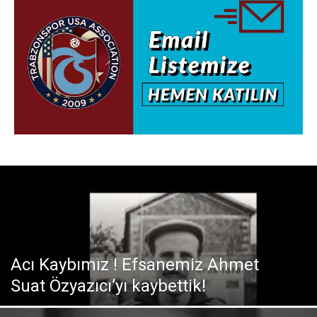
Acı Kaybımız ! Efsanemiz Ahmet
Suat Özyazıcı’yı kaybettik!