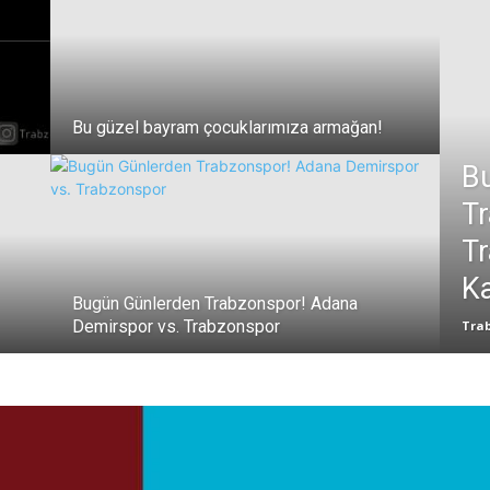
Bu güzel bayram çocuklarımıza armağan!
B
Tr
Tr
K
Bugün Günlerden Trabzonspor! Adana
Demirspor vs. Trabzonspor
Tra