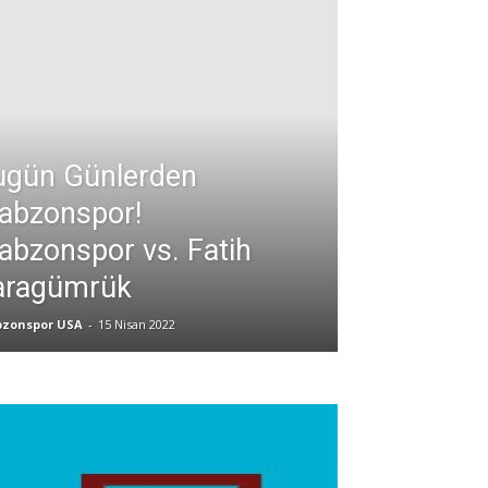
ugün Günlerden
abzonspor!
abzonspor vs. Fatih
aragümrük
bzonspor USA
-
15 Nisan 2022