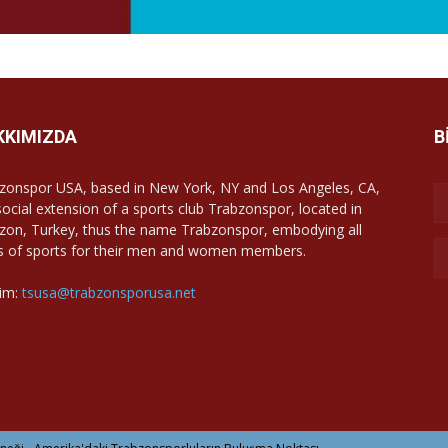
KKIMIZDA
B
zonspor USA, based in New York, NY and Los Angeles, CA,
 social extension of a sports club Trabzonspor, located in
zon, Turkey, thus the name Trabzonspor, embodying all
s of sports for their men and women members.
şim:
tsusa@trabzonsporusa.net