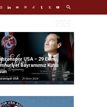
abzonspor USA – 29 Ekim
mhuriyet Bayramımız Kutlu
sun
bzonspor USA
-
29 Ekim 2024