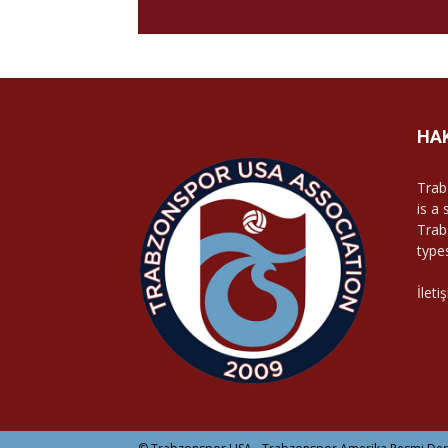
HA
Trab
is a
Trab
type
İleti