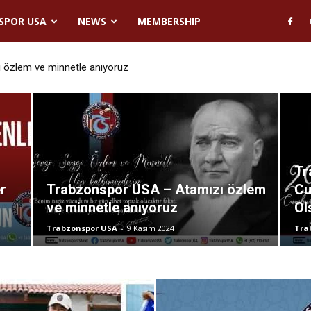
SPOR USA
NEWS
MEMBERSHIP
 özlem ve minnetle anıyoruz
kim Cumhuriyet Bayramımız Kutlu Olsun
Tr
r
Trabzonspor USA – Atamızı özlem
Cu
ve minnetle anıyoruz
Ol
Trabzonspor USA
-
9 Kasım 2024
Tra