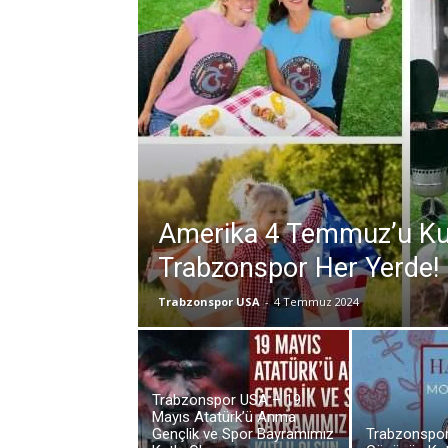
Amerika 4 Temmuz’u Kut
Trabzonspor Her Yerde!
Trabzonspor USA
-
4 Temmuz 2024
Trabzonspor USA – 19
Mayıs Atatürk’ü Anma
Gençlik ve Spor Bayramımız
Trabzonspor