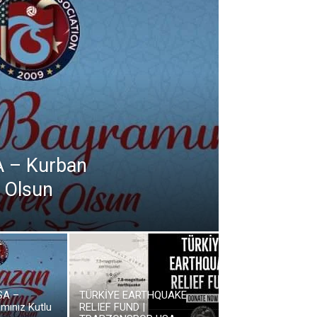
A – Kurban
 Olsun
SA –
TÜRKİYE EARTHQUAKE
mınız Kutlu
RELIEF FUND |