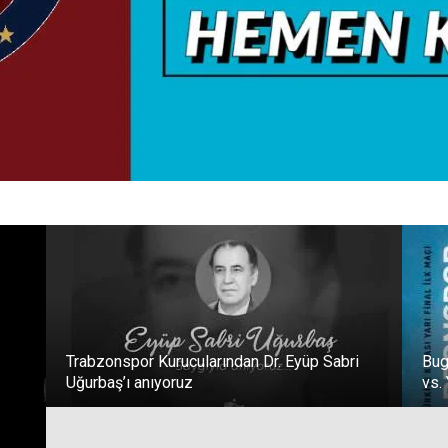
Trabzonspor Kurucularından Dr. Eyüp Sabri
Bug
Uğurbaş’ı anıyoruz
vs.