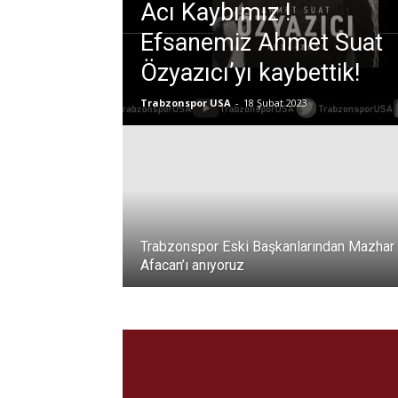
Acı Kaybımız !
Efsanemiz Ahmet Suat
Özyazıcı’yı kaybettik!
Trabzonspor USA
-
18 Şubat 2023
Trabzonspor Eski Başkanlarından Mazhar
Afacan’ı anıyoruz