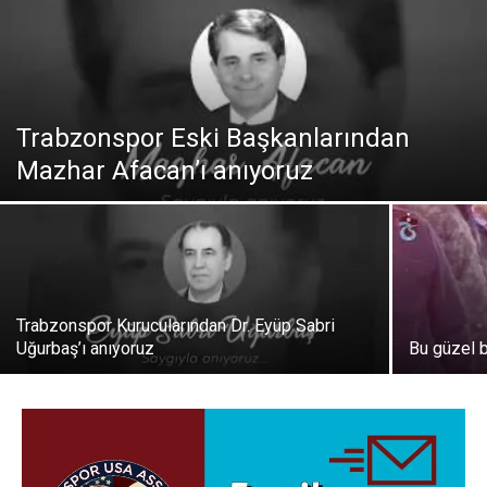
Trabzonspor Eski Başkanlarından
Mazhar Afacan’ı anıyoruz
Trabzonspor Kurucularından Dr. Eyüp Sabri
Uğurbaş’ı anıyoruz
Bu güzel 