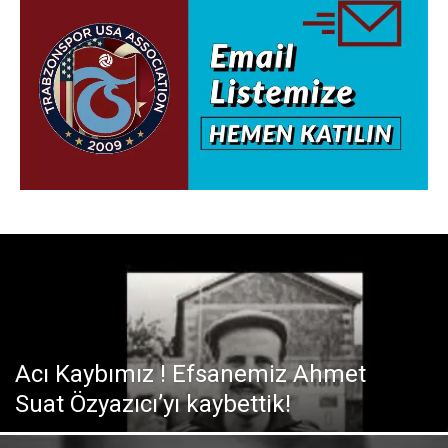
Acı Kaybımız ! Efsanemiz Ahmet
Suat Özyazıcı’yı kaybettik!