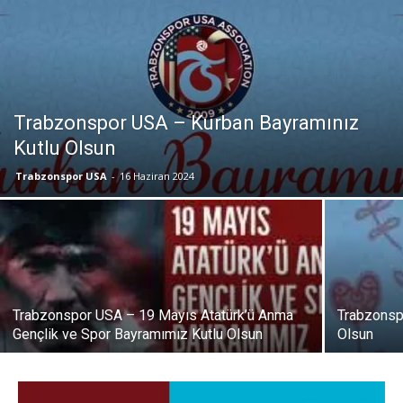
Trabzonspor USA – Kurban Bayramınız
Kutlu Olsun
Trabzonspor USA
-
16 Haziran 2024
Trabzonspor USA – 19 Mayıs Atatürk’ü Anma
Trabzonsp
Gençlik ve Spor Bayramımız Kutlu Olsun
Olsun