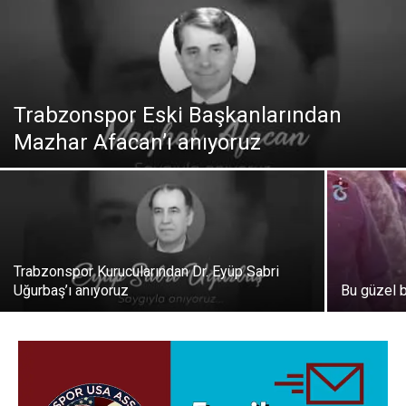
Trabzonspor Eski Başkanlarından
Mazhar Afacan’ı anıyoruz
Trabzonspor Kurucularından Dr. Eyüp Sabri
Uğurbaş’ı anıyoruz
Bu güzel 