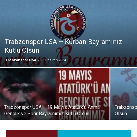
Trabzonspor USA – Kurban Bayramınız
Kutlu Olsun
Trabzonspor USA
-
16 Haziran 2024
Trabzonspor USA – 19 Mayıs Atatürk’ü Anma
Trabzonsp
Gençlik ve Spor Bayramımız Kutlu Olsun
Olsun