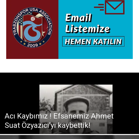
Acı Kaybımız ! Efsanemiz Ahmet
Suat Özyazıcı’yı kaybettik!