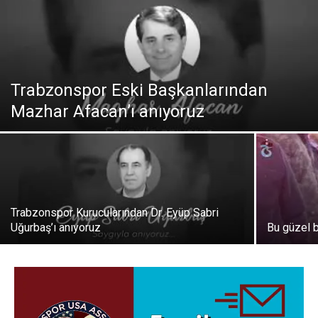
Trabzonspor Eski Başkanlarından
Mazhar Afacan’ı anıyoruz
Trabzonspor Kurucularından Dr. Eyüp Sabri
Uğurbaş’ı anıyoruz
Bu güzel 