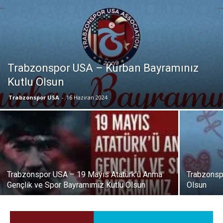
Trabzonspor USA – Kurban Bayramınız
Kutlu Olsun
Trabzonspor USA
-
16 Haziran 2024
Trabzonspor USA – 19 Mayıs Atatürk’ü Anma
Trabzonsp
Gençlik ve Spor Bayramımız Kutlu Olsun
Olsun