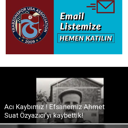
Acı Kaybımız ! Efsanemiz Ahmet
Suat Özyazıcı’yı kaybettik!