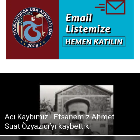
Acı Kaybımız ! Efsanemiz Ahmet
Suat Özyazıcı’yı kaybettik!