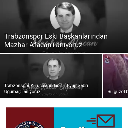
Trabzonspor Eski Başkanlarından
Mazhar Afacan’ı anıyoruz
Trabzonspor Kurucularından Dr. Eyüp Sabri
Uğurbaş’ı anıyoruz
Bu güzel 