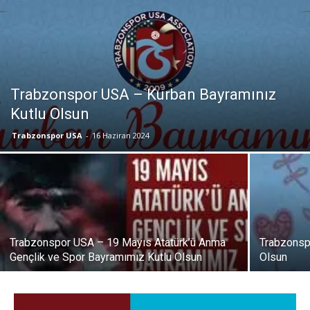
Trabzonspor USA – Kurban Bayramınız
Kutlu Olsun
Trabzonspor USA
-
16 Haziran 2024
Trabzonspor USA – 19 Mayıs Atatürk’ü Anma
Trabzonsp
Gençlik ve Spor Bayramımız Kutlu Olsun
Olsun