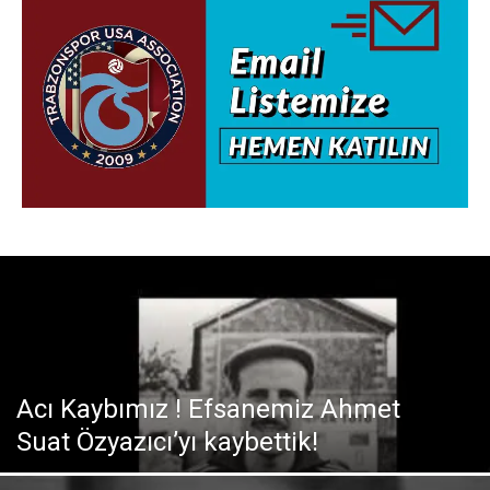
Acı Kaybımız ! Efsanemiz Ahmet
Suat Özyazıcı’yı kaybettik!