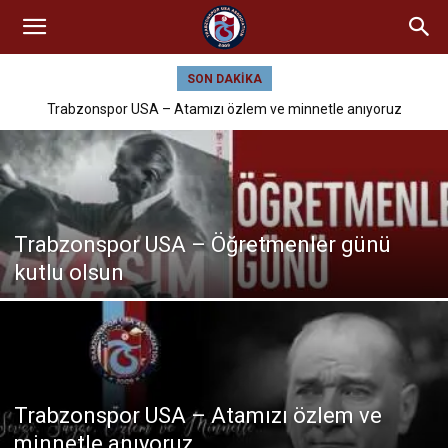
SON DAKIKA
Trabzonspor USA – 29 Ekim Cumhuriyet Bayramımız Kutlu Olsun
Trabzonspor USA – Atamızı özlem ve minnetle anıyoruz
Trabzonspor USA – Öğretmenler günü
kutlu olsun
Trabzonspor USA – Atamızı özlem ve
minnetle anıyoruz