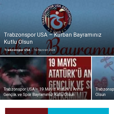
Trabzonspor USA – Kurban Bayramınız
Kutlu Olsun
Trabzonspor USA
-
16 Haziran 2024
Trabzonspor USA – 19 Mayıs Atatürk’ü Anma
Trabzonsp
Gençlik ve Spor Bayramımız Kutlu Olsun
Olsun