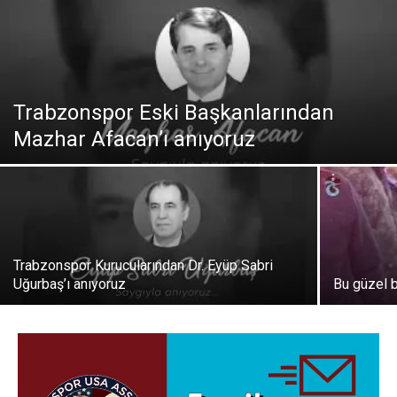
Trabzonspor Eski Başkanlarından
Mazhar Afacan’ı anıyoruz
Trabzonspor Kurucularından Dr. Eyüp Sabri
Uğurbaş’ı anıyoruz
Bu güzel 