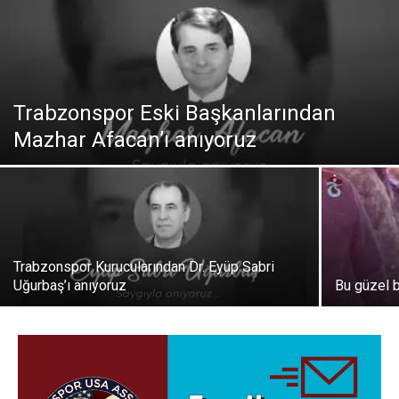
Trabzonspor Eski Başkanlarından
Mazhar Afacan’ı anıyoruz
Trabzonspor Kurucularından Dr. Eyüp Sabri
Uğurbaş’ı anıyoruz
Bu güzel 