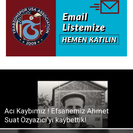
Acı Kaybımız ! Efsanemiz Ahmet
Suat Özyazıcı’yı kaybettik!