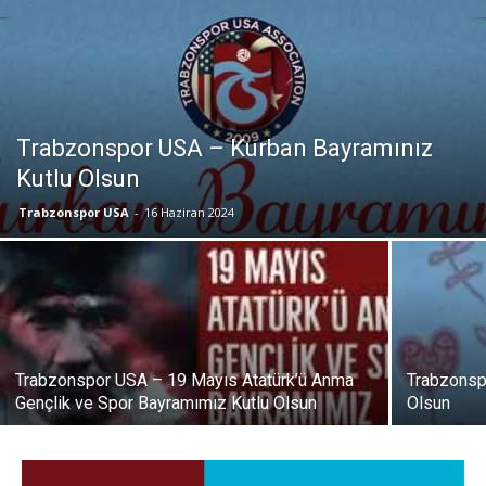
Trabzonspor USA – Kurban Bayramınız
Kutlu Olsun
Trabzonspor USA
-
16 Haziran 2024
Trabzonspor USA – 19 Mayıs Atatürk’ü Anma
Trabzonsp
Gençlik ve Spor Bayramımız Kutlu Olsun
Olsun