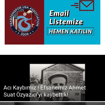
Acı Kaybımız ! Efsanemiz Ahmet
Suat Özyazıcı’yı kaybettik!