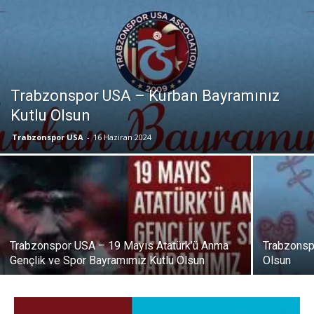
Trabzonspor USA – Kurban Bayramınız
Kutlu Olsun
Trabzonspor USA
-
16 Haziran 2024
Trabzonspor USA – 19 Mayıs Atatürk’ü Anma
Trabzonsp
Gençlik ve Spor Bayramımız Kutlu Olsun
Olsun