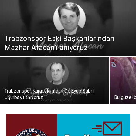
Trabzonspor Eski Başkanlarından
Mazhar Afacan’ı anıyoruz
Trabzonspor Kurucularından Dr. Eyüp Sabri
Uğurbaş’ı anıyoruz
Bu güzel 