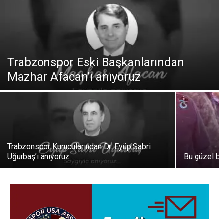
Trabzonspor Eski Başkanlarından
Mazhar Afacan’ı anıyoruz
Trabzonspor Kurucularından Dr. Eyüp Sabri
Uğurbaş’ı anıyoruz
Bu güzel 