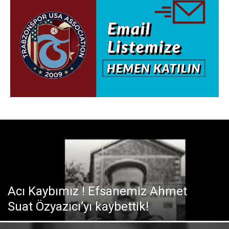
Acı Kaybımız ! Efsanemiz Ahmet
Suat Özyazıcı’yı kaybettik!