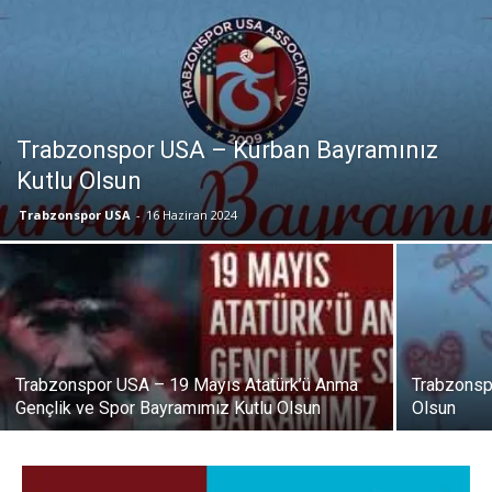
Trabzonspor USA – Kurban Bayramınız
Kutlu Olsun
Trabzonspor USA
-
16 Haziran 2024
Trabzonspor USA – 19 Mayıs Atatürk’ü Anma
Trabzonsp
Gençlik ve Spor Bayramımız Kutlu Olsun
Olsun