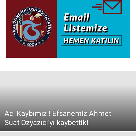
Acı Kaybımız ! Efsanemiz Ahmet
Suat Özyazıcı’yı kaybettik!