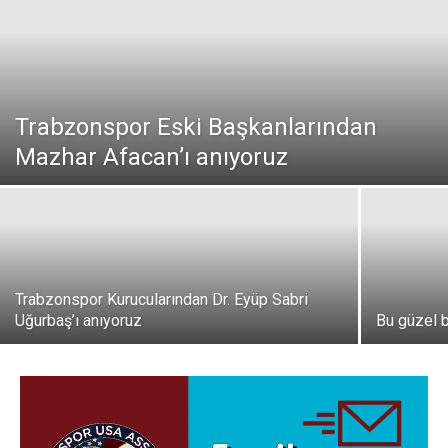
Trabzonspor Eski Başkanlarından
Mazhar Afacan’ı anıyoruz
Trabzonspor Kurucularından Dr. Eyüp Sabri
Uğurbaş’ı anıyoruz
Bu güzel 