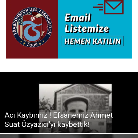
Acı Kaybımız ! Efsanemiz Ahmet
Suat Özyazıcı’yı kaybettik!