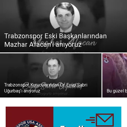
Trabzonspor Eski Başkanlarından
Mazhar Afacan’ı anıyoruz
Trabzonspor Kurucularından Dr. Eyüp Sabri
Uğurbaş’ı anıyoruz
Bu güzel 