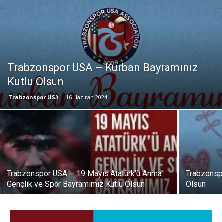
Trabzonspor USA – Kurban Bayramınız
Kutlu Olsun
Trabzonspor USA
-
16 Haziran 2024
Trabzonspor USA – 19 Mayıs Atatürk’ü Anma
Trabzonsp
Gençlik ve Spor Bayramımız Kutlu Olsun
Olsun