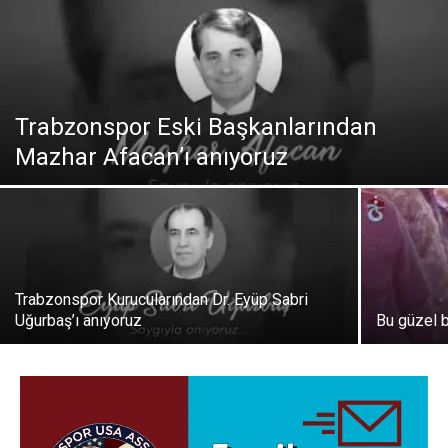
Trabzonspor Eski Başkanlarından
Mazhar Afacan’ı anıyoruz
Trabzonspor Kurucularından Dr. Eyüp Sabri
Uğurbaş’ı anıyoruz
Bu güzel 