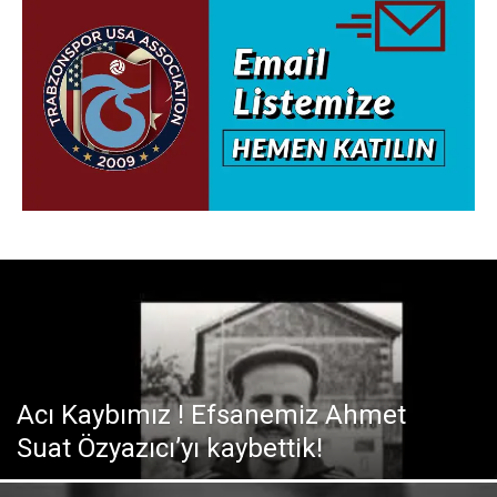
Acı Kaybımız ! Efsanemiz Ahmet
Suat Özyazıcı’yı kaybettik!