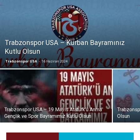
Trabzonspor USA – Kurban Bayramınız
Kutlu Olsun
Trabzonspor USA
-
16 Haziran 2024
Trabzonspor USA – 19 Mayıs Atatürk’ü Anma
Trabzonsp
Gençlik ve Spor Bayramımız Kutlu Olsun
Olsun