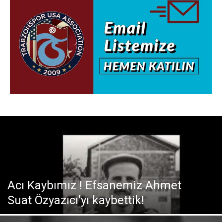
Acı Kaybımız ! Efsanemiz Ahmet
Suat Özyazıcı’yı kaybettik!