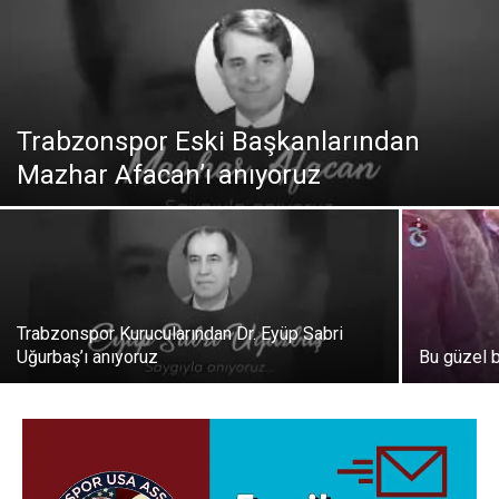
Trabzonspor Eski Başkanlarından
Mazhar Afacan’ı anıyoruz
Trabzonspor Kurucularından Dr. Eyüp Sabri
Uğurbaş’ı anıyoruz
Bu güzel 