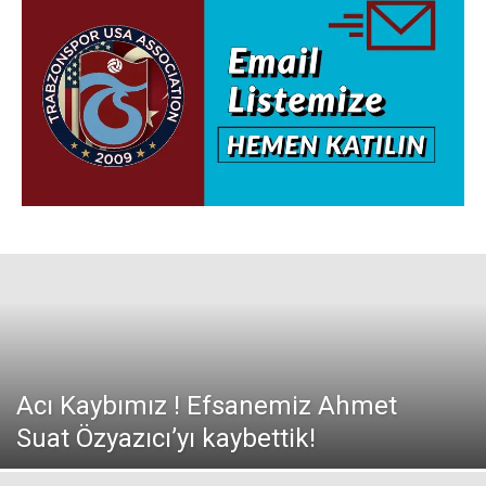
Acı Kaybımız ! Efsanemiz Ahmet
Suat Özyazıcı’yı kaybettik!