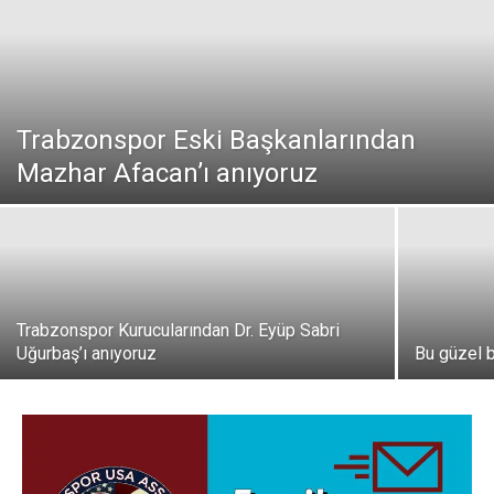
Trabzonspor Eski Başkanlarından
Mazhar Afacan’ı anıyoruz
Trabzonspor Kurucularından Dr. Eyüp Sabri
Uğurbaş’ı anıyoruz
Bu güzel 