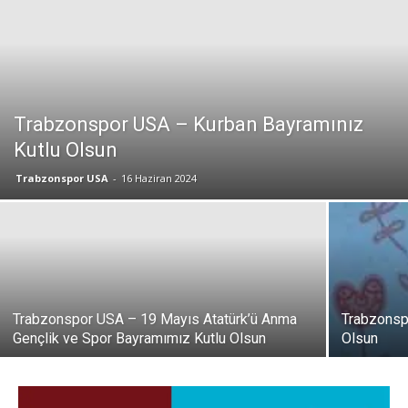
Trabzonspor USA – Kurban Bayramınız
Kutlu Olsun
Trabzonspor USA
-
16 Haziran 2024
Trabzonspor USA – 19 Mayıs Atatürk’ü Anma
Trabzonsp
Gençlik ve Spor Bayramımız Kutlu Olsun
Olsun