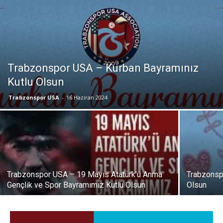
Trabzonspor USA – Kurban Bayramınız
Kutlu Olsun
Trabzonspor USA
-
16 Haziran 2024
Trabzonspor USA – 19 Mayıs Atatürk’ü Anma
Trabzonsp
Gençlik ve Spor Bayramımız Kutlu Olsun
Olsun