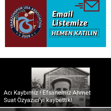
Acı Kaybımız ! Efsanemiz Ahmet
Suat Özyazıcı’yı kaybettik!