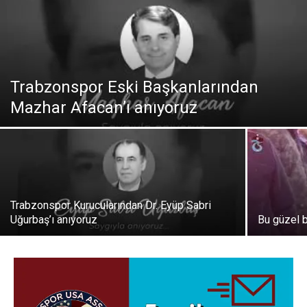
Trabzonspor Eski Başkanlarından
Mazhar Afacan’ı anıyoruz
Trabzonspor Kurucularından Dr. Eyüp Sabri
Uğurbaş’ı anıyoruz
Bu güzel 