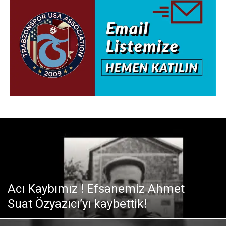
Acı Kaybımız ! Efsanemiz Ahmet
Suat Özyazıcı’yı kaybettik!