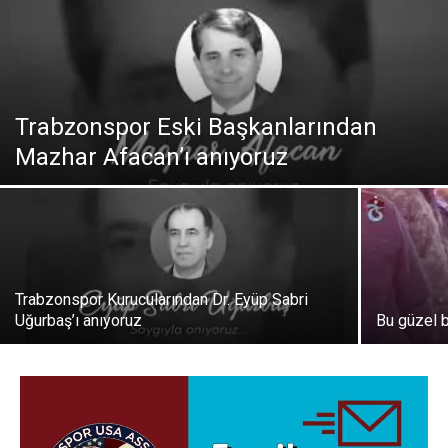
Trabzonspor Eski Başkanlarından
Mazhar Afacan’ı anıyoruz
Trabzonspor Kurucularından Dr. Eyüp Sabri
Uğurbaş’ı anıyoruz
Bu güzel 