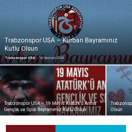
Trabzonspor USA – Kurban Bayramınız
Kutlu Olsun
Trabzonspor USA
-
16 Haziran 2024
Trabzonspor USA – 19 Mayıs Atatürk’ü Anma
Trabzonsp
Gençlik ve Spor Bayramımız Kutlu Olsun
Olsun