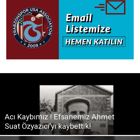
Acı Kaybımız ! Efsanemiz Ahmet
Suat Özyazıcı’yı kaybettik!