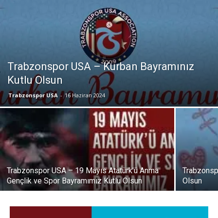
Trabzonspor USA – Kurban Bayramınız
Kutlu Olsun
Trabzonspor USA
-
16 Haziran 2024
Trabzonspor USA – 19 Mayıs Atatürk’ü Anma
Trabzonsp
Gençlik ve Spor Bayramımız Kutlu Olsun
Olsun