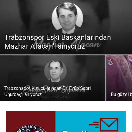
Trabzonspor Eski Başkanlarından
Mazhar Afacan’ı anıyoruz
Trabzonspor Kurucularından Dr. Eyüp Sabri
Uğurbaş’ı anıyoruz
Bu güzel 