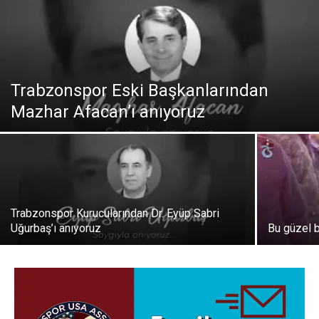
Trabzonspor Eski Başkanlarından
Mazhar Afacan’ı anıyoruz
Trabzonspor Kurucularından Dr. Eyüp Sabri
Uğurbaş’ı anıyoruz
Bu güzel 