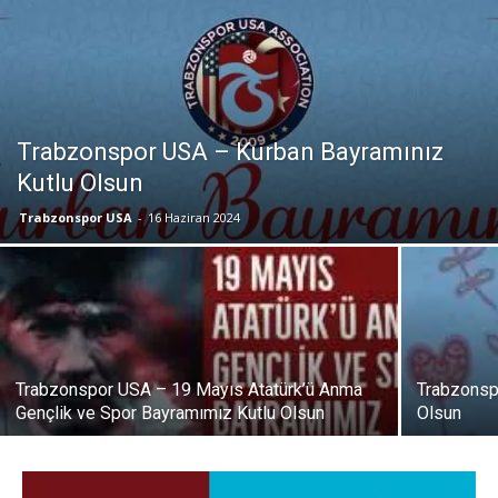
Trabzonspor USA – Kurban Bayramınız
Kutlu Olsun
Trabzonspor USA
-
16 Haziran 2024
Trabzonspor USA – 19 Mayıs Atatürk’ü Anma
Trabzonsp
Gençlik ve Spor Bayramımız Kutlu Olsun
Olsun