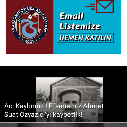
Acı Kaybımız ! Efsanemiz Ahmet
Suat Özyazıcı’yı kaybettik!