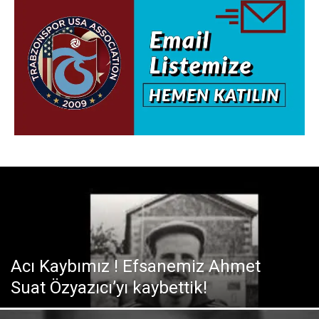
Acı Kaybımız ! Efsanemiz Ahmet
Suat Özyazıcı’yı kaybettik!