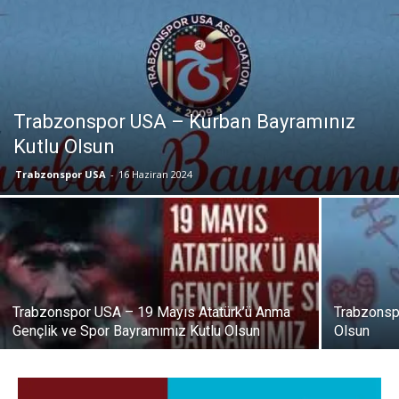
Trabzonspor USA – Kurban Bayramınız
Kutlu Olsun
Trabzonspor USA
-
16 Haziran 2024
Trabzonspor USA – 19 Mayıs Atatürk’ü Anma
Trabzonsp
Gençlik ve Spor Bayramımız Kutlu Olsun
Olsun