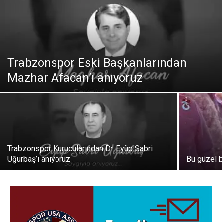
Trabzonspor Eski Başkanlarından
Mazhar Afacan’ı anıyoruz
Trabzonspor Kurucularından Dr. Eyüp Sabri
Uğurbaş’ı anıyoruz
Bu güzel 