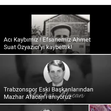
Acı Kaybımız ! Efsanemiz Ahmet
Suat Özyazıcı’yı kaybettik!
Trabzonspor Eski Başkanlarından
Mazhar Afacan’ı anıyoruz