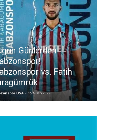
ugün Günlerden
abzonspor!
abzonspor vs. Fatih
aragümrük
bzonspor USA
-
15 Nisan 2022