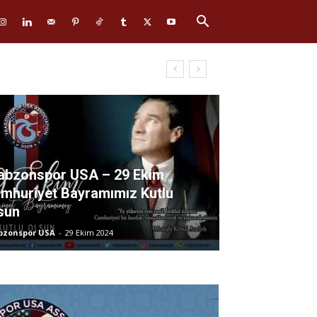
abzonspor USA – 29 Ekim
mhuriyet Bayramımız Kutlu
sun
bzonspor USA
-
29 Ekim 2024