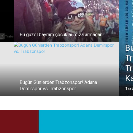
Bu güzel bayram çocuklarımıza armağan!
B
Tr
Tr
K
Bugün Günlerden Trabzonspor! Adana
Demirspor vs. Trabzonspor
Tra