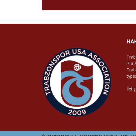
HA
Trab
is a
Trab
type
İleti