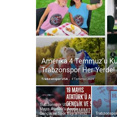
Amerika 4 Temmuz’u Kut
Trabzonspor Her Yerde!
Trabzonspor USA
-
4 Temmuz 2024
Trabzonspor USA – 19
Mayıs Atatürk’ü Anma
Gençlik ve Spor Bayramımız
Trabzonspor