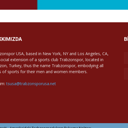
KKIMIZDA
B
zonspor USA, based in New York, NY and Los Angeles, CA,
 social extension of a sports club Trabzonspor, located in
zon, Turkey, thus the name Trabzonspor, embodying all
s of sports for their men and women members.
şim:
tsusa@trabzonsporusa.net