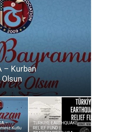
A – Kurban
 Olsun
SA –
TÜRKİYE EARTHQUAKE
mınız Kutlu
RELIEF FUND |