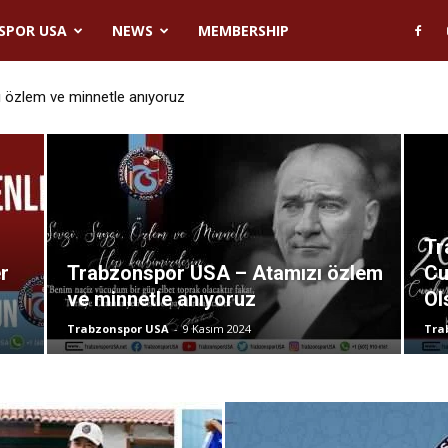
SPOR USA
NEWS
MEMBERSHIP
özlem ve minnetle anıyoruz
im Cumhuriyet Bayramımız Kutlu Olsun
Tr
r
Trabzonspor USA – Atamızı özlem
Cu
ve minnetle anıyoruz
Ol
Trabzonspor USA
-
9 Kasım 2024
Tra