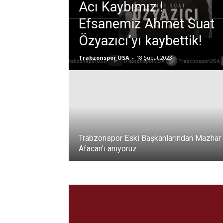
Acı Kaybımız !
Efsanemiz Ahmet Suat
Özyazıcı’yı kaybettik!
Trabzonspor USA
-
18 Şubat 2023
Trabzonspor Eski Başkanlarından Mazhar
Afacan’ı anıyoruz