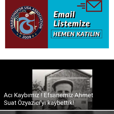
Acı Kaybımız ! Efsanemiz Ahmet
Suat Özyazıcı’yı kaybettik!