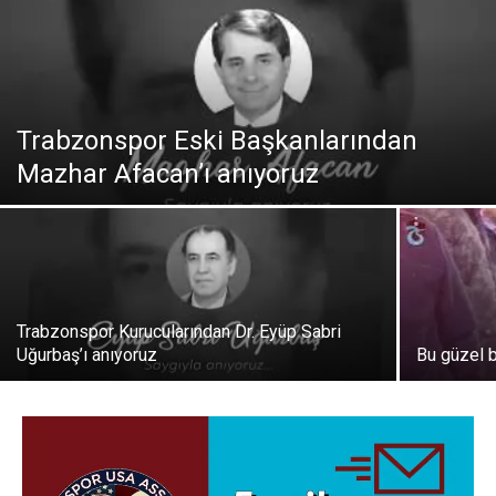
Trabzonspor Eski Başkanlarından
Mazhar Afacan’ı anıyoruz
Trabzonspor Kurucularından Dr. Eyüp Sabri
Uğurbaş’ı anıyoruz
Bu güzel 