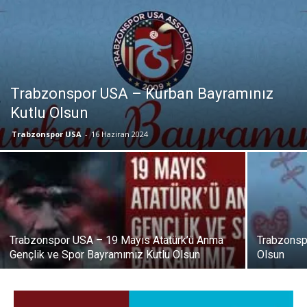
Trabzonspor USA – Kurban Bayramınız
Kutlu Olsun
Trabzonspor USA
-
16 Haziran 2024
Trabzonspor USA – 19 Mayıs Atatürk’ü Anma
Trabzonsp
Gençlik ve Spor Bayramımız Kutlu Olsun
Olsun