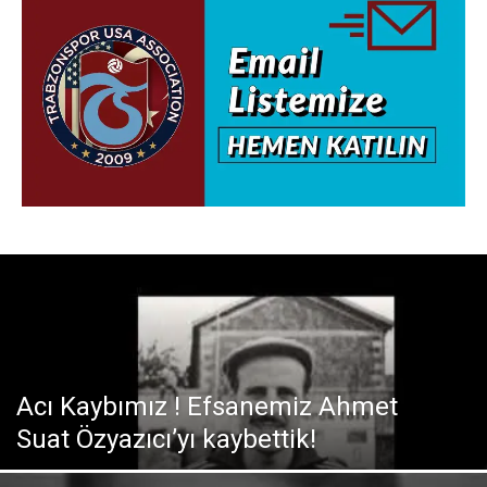
Acı Kaybımız ! Efsanemiz Ahmet
Suat Özyazıcı’yı kaybettik!