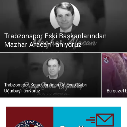
Trabzonspor Eski Başkanlarından
Mazhar Afacan’ı anıyoruz
Trabzonspor Kurucularından Dr. Eyüp Sabri
Uğurbaş’ı anıyoruz
Bu güzel 