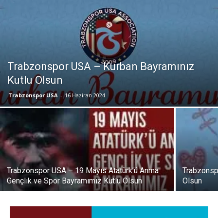
Trabzonspor USA – Kurban Bayramınız
Kutlu Olsun
Trabzonspor USA
-
16 Haziran 2024
Trabzonspor USA – 19 Mayıs Atatürk’ü Anma
Trabzonsp
Gençlik ve Spor Bayramımız Kutlu Olsun
Olsun