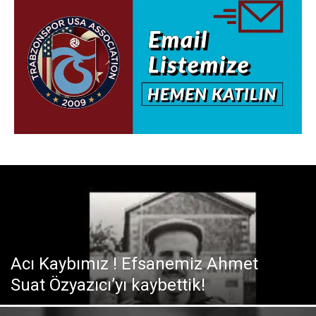
Acı Kaybımız ! Efsanemiz Ahmet
Suat Özyazıcı’yı kaybettik!