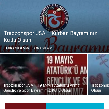
Trabzonspor USA – Kurban Bayramınız
Kutlu Olsun
Trabzonspor USA
-
16 Haziran 2024
Trabzonspor USA – 19 Mayıs Atatürk’ü Anma
Trabzonsp
Gençlik ve Spor Bayramımız Kutlu Olsun
Olsun