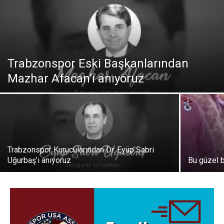
Trabzonspor Eski Başkanlarından
Mazhar Afacan’ı anıyoruz
Trabzonspor Kurucularından Dr. Eyüp Sabri
Uğurbaş’ı anıyoruz
Bu güzel 