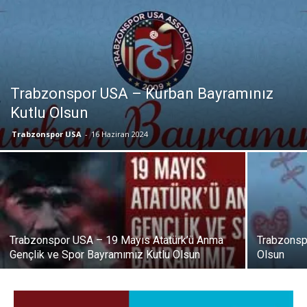
Trabzonspor USA – Kurban Bayramınız
Kutlu Olsun
Trabzonspor USA
-
16 Haziran 2024
Trabzonspor USA – 19 Mayıs Atatürk’ü Anma
Trabzonsp
Gençlik ve Spor Bayramımız Kutlu Olsun
Olsun