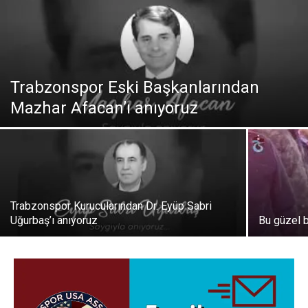
Trabzonspor Eski Başkanlarından
Mazhar Afacan’ı anıyoruz
Trabzonspor Kurucularından Dr. Eyüp Sabri
Uğurbaş’ı anıyoruz
Bu güzel 