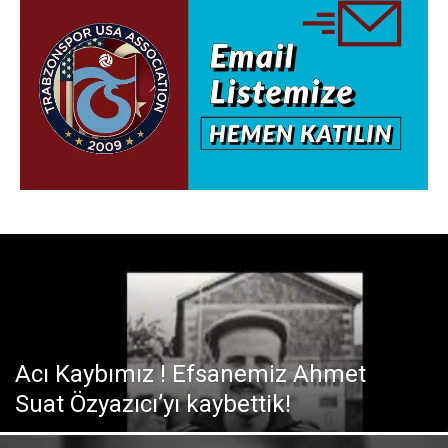
Acı Kaybımız ! Efsanemiz Ahmet
Suat Özyazıcı’yı kaybettik!