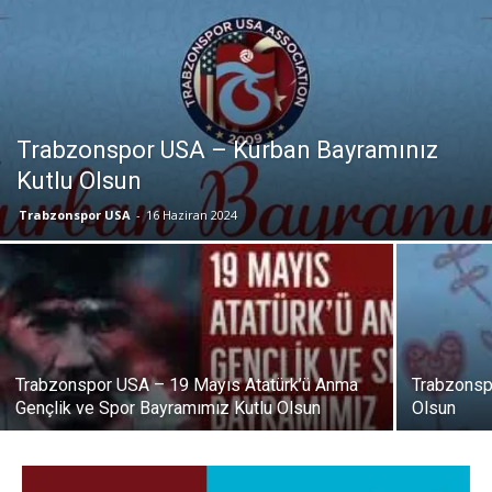
Trabzonspor USA – Kurban Bayramınız
Kutlu Olsun
Trabzonspor USA
-
16 Haziran 2024
Trabzonspor USA – 19 Mayıs Atatürk’ü Anma
Trabzonsp
Gençlik ve Spor Bayramımız Kutlu Olsun
Olsun