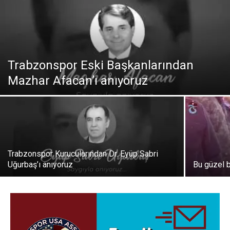
Trabzonspor Eski Başkanlarından
Mazhar Afacan’ı anıyoruz
Trabzonspor Kurucularından Dr. Eyüp Sabri
Uğurbaş’ı anıyoruz
Bu güzel 