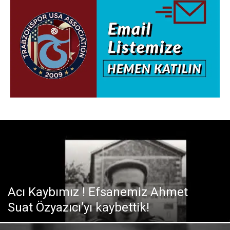
Acı Kaybımız ! Efsanemiz Ahmet
Suat Özyazıcı’yı kaybettik!