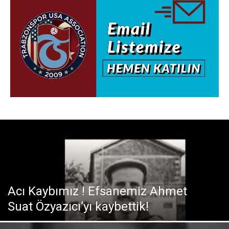
Acı Kaybımız ! Efsanemiz Ahmet
Suat Özyazıcı’yı kaybettik!