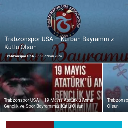
Trabzonspor USA – Kurban Bayramınız
Kutlu Olsun
Trabzonspor USA
-
16 Haziran 2024
Trabzonspor USA – 19 Mayıs Atatürk’ü Anma
Trabzonsp
Gençlik ve Spor Bayramımız Kutlu Olsun
Olsun