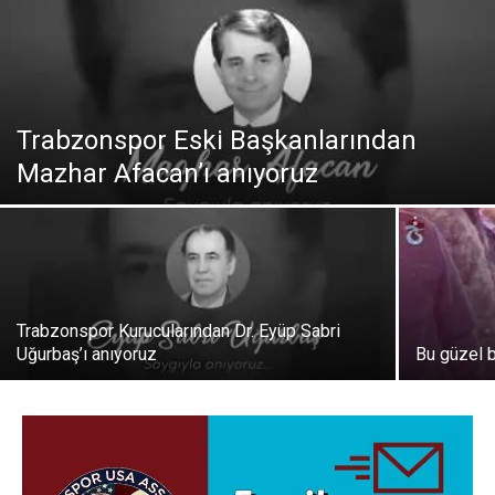
Trabzonspor Eski Başkanlarından
Mazhar Afacan’ı anıyoruz
Trabzonspor Kurucularından Dr. Eyüp Sabri
Uğurbaş’ı anıyoruz
Bu güzel 