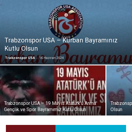
Trabzonspor USA – Kurban Bayramınız
Kutlu Olsun
Trabzonspor USA
-
16 Haziran 2024
Trabzonspor USA – 19 Mayıs Atatürk’ü Anma
Trabzonsp
Gençlik ve Spor Bayramımız Kutlu Olsun
Olsun