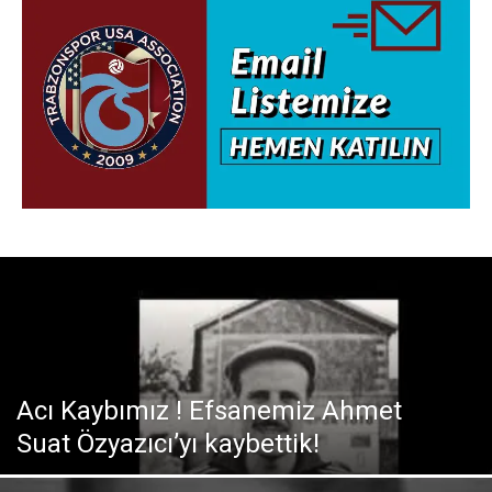
Acı Kaybımız ! Efsanemiz Ahmet
Suat Özyazıcı’yı kaybettik!