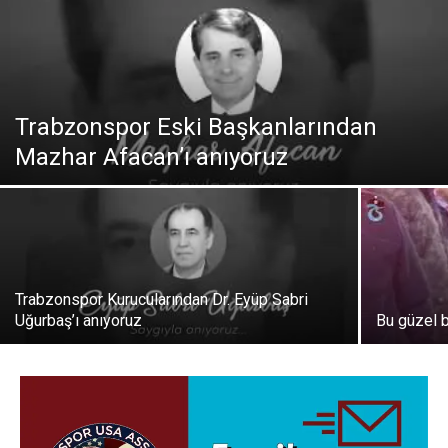
Trabzonspor Eski Başkanlarından
Mazhar Afacan’ı anıyoruz
Trabzonspor Kurucularından Dr. Eyüp Sabri
Uğurbaş’ı anıyoruz
Bu güzel 