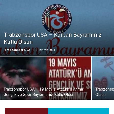
Trabzonspor USA – Kurban Bayramınız
Kutlu Olsun
Trabzonspor USA
-
16 Haziran 2024
Trabzonspor USA – 19 Mayıs Atatürk’ü Anma
Trabzonsp
Gençlik ve Spor Bayramımız Kutlu Olsun
Olsun