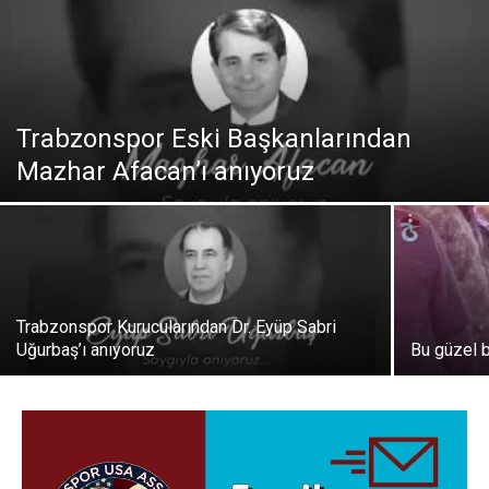
Trabzonspor Eski Başkanlarından
Mazhar Afacan’ı anıyoruz
Trabzonspor Kurucularından Dr. Eyüp Sabri
Uğurbaş’ı anıyoruz
Bu güzel 