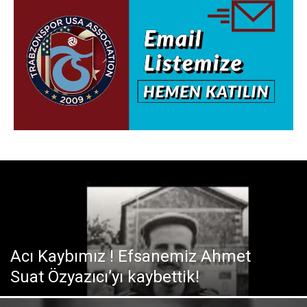
Acı Kaybımız ! Efsanemiz Ahmet
Suat Özyazıcı’yı kaybettik!