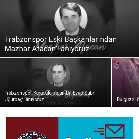
Trabzonspor Eski Başkanlarından
Mazhar Afacan’ı anıyoruz
Trabzonspor Kurucularından Dr. Eyüp Sabri
Uğurbaş’ı anıyoruz
Bu güzel 