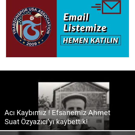
Acı Kaybımız ! Efsanemiz Ahmet
Suat Özyazıcı’yı kaybettik!