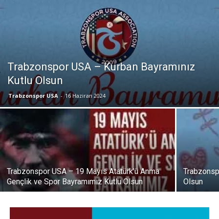
Trabzonspor USA – Kurban Bayramınız
Kutlu Olsun
Trabzonspor USA
-
16 Haziran 2024
Trabzonspor USA – 19 Mayıs Atatürk’ü Anma
Trabzonsp
Gençlik ve Spor Bayramımız Kutlu Olsun
Olsun