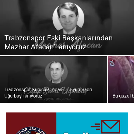
Trabzonspor Eski Başkanlarından
Mazhar Afacan’ı anıyoruz
Trabzonspor Kurucularından Dr. Eyüp Sabri
Uğurbaş’ı anıyoruz
Bu güzel 