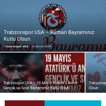
Trabzonspor USA – Kurban Bayramınız
Kutlu Olsun
Trabzonspor USA
-
16 Haziran 2024
Trabzonspor USA – 19 Mayıs Atatürk’ü Anma
Trabzonsp
Gençlik ve Spor Bayramımız Kutlu Olsun
Olsun