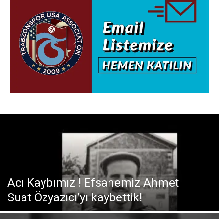
Acı Kaybımız ! Efsanemiz Ahmet
Suat Özyazıcı’yı kaybettik!