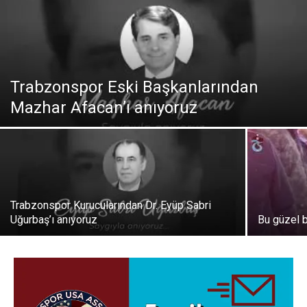
Trabzonspor Eski Başkanlarından
Mazhar Afacan’ı anıyoruz
Trabzonspor Kurucularından Dr. Eyüp Sabri
Uğurbaş’ı anıyoruz
Bu güzel 