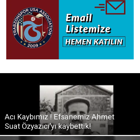
Acı Kaybımız ! Efsanemiz Ahmet
Suat Özyazıcı’yı kaybettik!