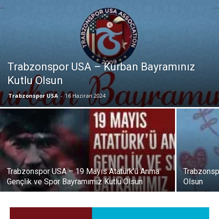
Trabzonspor USA – Kurban Bayramınız
Kutlu Olsun
Trabzonspor USA
-
16 Haziran 2024
Trabzonspor USA – 19 Mayıs Atatürk’ü Anma
Trabzonsp
Gençlik ve Spor Bayramımız Kutlu Olsun
Olsun