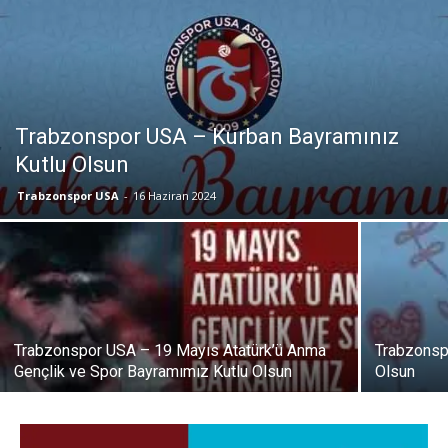
Trabzonspor USA – Kurban Bayramınız
Kutlu Olsun
Trabzonspor USA
-
16 Haziran 2024
Trabzonspor USA – 19 Mayıs Atatürk’ü Anma
Trabzonsp
Gençlik ve Spor Bayramımız Kutlu Olsun
Olsun