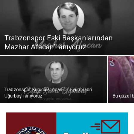
Trabzonspor Eski Başkanlarından
Mazhar Afacan’ı anıyoruz
Trabzonspor Kurucularından Dr. Eyüp Sabri
Uğurbaş’ı anıyoruz
Bu güzel 