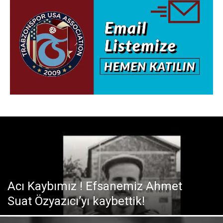
Acı Kaybımız ! Efsanemiz Ahmet
Suat Özyazıcı’yı kaybettik!