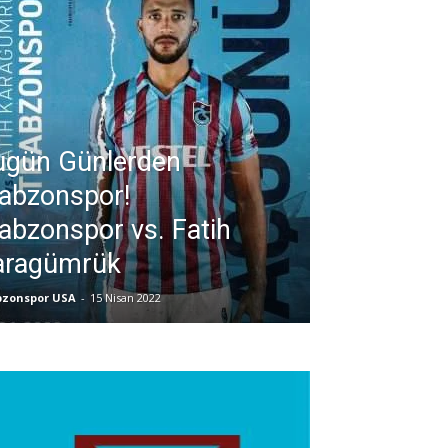
ugün Günlerden
abzonspor!
abzonspor vs. Fatih
aragümrük
bzonspor USA
-
15 Nisan 2022