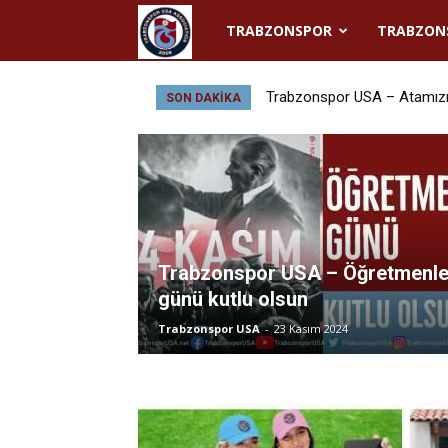
TRABZONSPOR
TRABZON
Trabzonspor
USA
Trabzonspor USA – Atamızı
SON DAKIKA
Trabzonspor USA – Öğretmenle
günü kutlu olsun
Trabzonspor USA
-
23 Kasım 2024