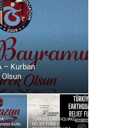
A – Kurban
 Olsun
SA –
TÜRKİYE EARTHQUAKE
mınız Kutlu
RELIEF FUND |