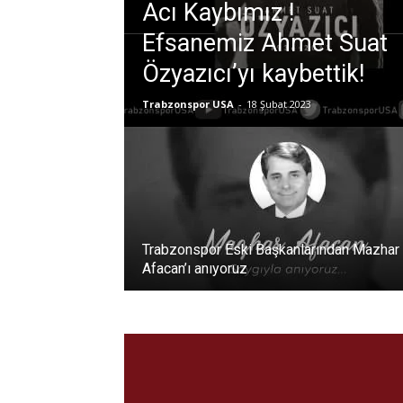
Acı Kaybımız !
Efsanemiz Ahmet Suat
Özyazıcı’yı kaybettik!
Trabzonspor USA
-
18 Şubat 2023
Trabzonspor Eski Başkanlarından Mazhar
Afacan’ı anıyoruz