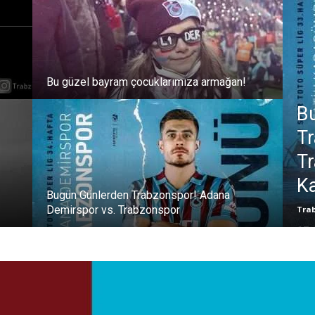
Bu güzel bayram çocuklarımıza armağan!
B
Tr
Tr
K
Bugün Günlerden Trabzonspor! Adana
Demirspor vs. Trabzonspor
Tra