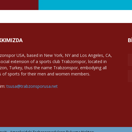
KKIMIZDA
B
zonspor USA, based in New York, NY and Los Angeles, CA,
 social extension of a sports club Trabzonspor, located in
zon, Turkey, thus the name Trabzonspor, embodying all
s of sports for their men and women members.
şim:
tsusa@trabzonsporusa.net