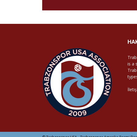
HA
Trab
is a
Trab
type
İleti