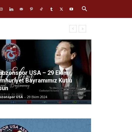
abzonspor USA – 29 Ekim
mhuriyet Bayramımız Kutlu
sun
bzonspor USA
-
29 Ekim 2024