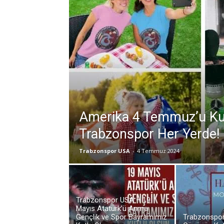
Amerika 4 Temmuz’u Kut
Trabzonspor Her Yerde!
Trabzonspor USA
-
4 Temmuz 2024
Trabzonspor USA – 19
Mayıs Atatürk’ü Anma
Gençlik ve Spor Bayramımız
Trabzonspor