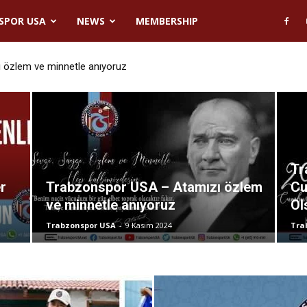
SPOR USA
NEWS
MEMBERSHIP
 özlem ve minnetle anıyoruz
Tr
r
Trabzonspor USA – Atamızı özlem
Cu
ve minnetle anıyoruz
Ol
Trabzonspor USA
-
9 Kasım 2024
Tra