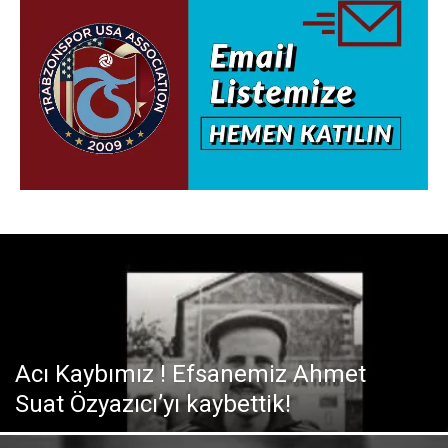
Acı Kaybımız ! Efsanemiz Ahmet
Suat Özyazıcı’yı kaybettik!