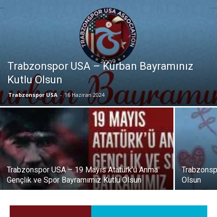
Trabzonspor USA – Kurban Bayramınız
Kutlu Olsun
Trabzonspor USA
-
16 Haziran 2024
Trabzonspor USA – 19 Mayıs Atatürk’ü Anma
Trabzonsp
Gençlik ve Spor Bayramımız Kutlu Olsun
Olsun