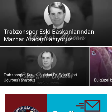
Trabzonspor Eski Başkanlarından
Mazhar Afacan’ı anıyoruz
Trabzonspor Kurucularından Dr. Eyüp Sabri
Uğurbaş’ı anıyoruz
Bu güzel 