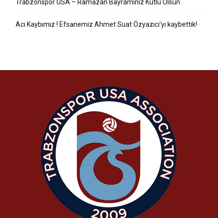
Trabzonspor USA – Ramazan Bayramınız Kutlu Olsun
Acı Kaybımız ! Efsanemiz Ahmet Suat Özyazıcı’yı kaybettik!