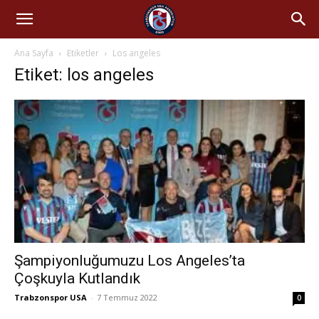
Ana Sayfa
Etiketler
Los angeles
Etiket: los angeles
Şampiyonluğumuzu Los Angeles’ta
Çoşkuyla Kutlandık
Trabzonspor USA
-
7 Temmuz 2022
0