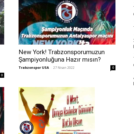
New York! Trabzonsporumuzun
Şampiyonluğuna Hazır mısın?
Trabzonspor USA
-
27 Nisan 2022
0
0