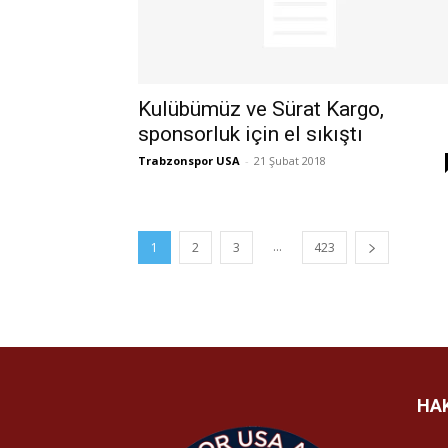
Kulübümüz ve Sürat Kargo,
sponsorluk için el sıkıştı
Trabzonspor USA
-
21 Şubat 2018
...
1
2
3
423
HA