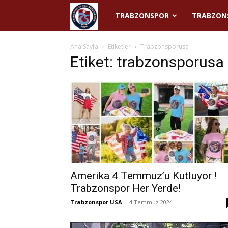
Trabzonspor
TRABZONSPOR
TRABZON
USA
Ana Sayfa
Etiketler
Trabzonsporusa
Etiket: trabzonsporusa
Amerika 4 Temmuz’u Kutluyor !
Trabzonspor Her Yerde!
Trabzonspor USA
-
4 Temmuz 2024