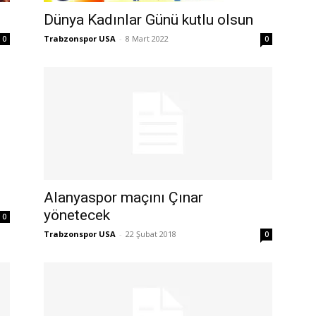
Dünya Kadınlar Günü kutlu olsun
Trabzonspor USA
-
8 Mart 2022
0
0
Alanyaspor maçını Çınar
yönetecek
0
Trabzonspor USA
-
22 Şubat 2018
0