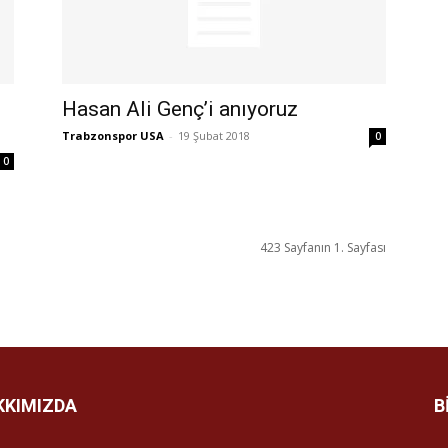
Hasan Ali Genç’i anıyoruz
Trabzonspor USA
-
19 Şubat 2018
0
0
423 Sayfanın 1. Sayfası
KKIMIZDA
B