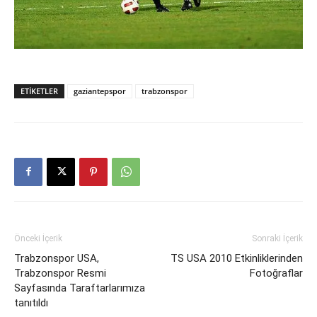
ETIKETLER
gaziantepspor
trabzonspor
Önceki İçerik
Sonraki İçerik
Trabzonspor USA,
TS USA 2010 Etkinliklerinden
Trabzonspor Resmi
Fotoğraflar
Sayfasında Taraftarlarımıza
tanıtıldı