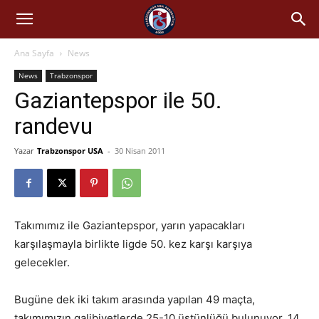
Ana Sayfa
News
News
Trabzonspor
Gaziantepspor ile 50.
randevu
Yazar
Trabzonspor USA
-
30 Nisan 2011
Takımımız ile Gaziantepspor, yarın yapacakları
karşılaşmayla birlikte ligde 50. kez karşı karşıya
gelecekler.
Bugüne dek iki takım arasında yapılan 49 maçta,
takımımızın galibiyetlerde 25-10 üstünlüğü bulunuyor. 14